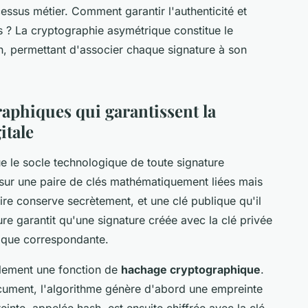
essus métier. Comment garantir l'authenticité et
 ? La cryptographie asymétrique constitue le
n, permettant d'associer chaque signature à son
aphiques qui garantissent la
itale
e le socle technologique de toute signature
 sur une paire de clés mathématiquement liées mais
aire conserve secrètement, et une clé publique qu'il
ure garantit qu'une signature créée avec la clé privée
lique correspondante.
alement une fonction de
hachage cryptographique
.
document, l'algorithme génère d'abord une empreinte
inte, appelée hash, est ensuite chiffrée avec la clé