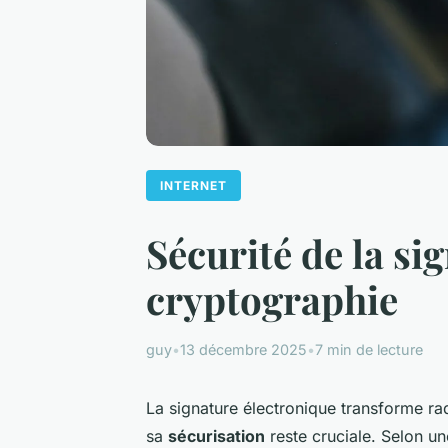
INTERNET
Sécurité de la si
cryptographie
guy
•
13 décembre 2025
•
7 min de lecture
La signature électronique transforme ra
sa
sécurisation
reste cruciale. Selon u