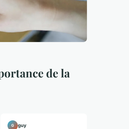
mportance de la
guy
G