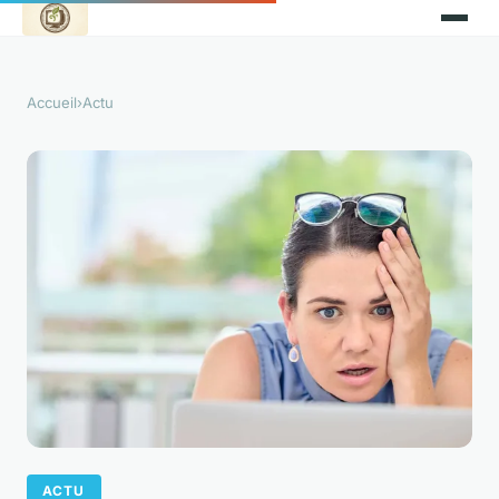
Accueil
›
Actu
ACTU