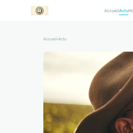
Accueil
Actu
Hi
Accueil
›
Actu