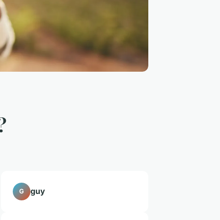
?
guy
G