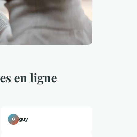
s en ligne
guy
G