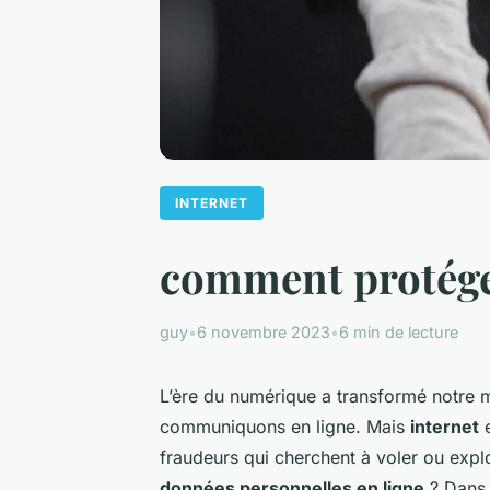
INTERNET
comment protéger
guy
•
6 novembre 2023
•
6 min de lecture
L’ère du numérique a transformé notre
communiquons en ligne. Mais
internet
e
fraudeurs qui cherchent à voler ou expl
données personnelles en ligne
? Dans c