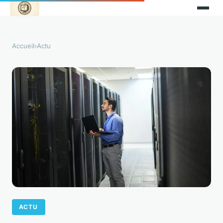
Accueil
›
Actu
ACTU