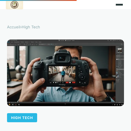
Accueil
›
High Tech
HIGH TECH