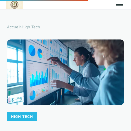
Accueil
›
High Tech
HIGH TECH