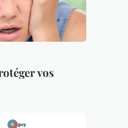
rotéger vos
guy
G