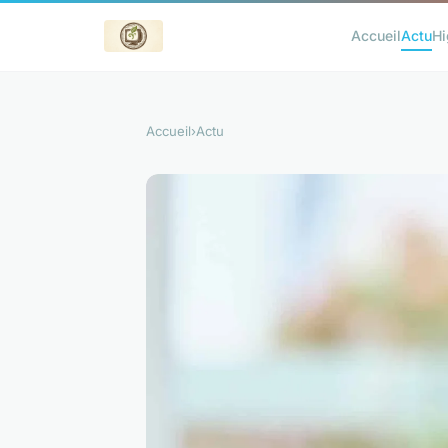
Accueil
Actu
Hi
Accueil
›
Actu