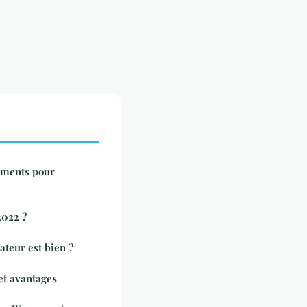
oments pour
2022 ?
teur est bien ?
et avantages