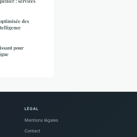
ellier : services
n optimisée des
telligence
issant pour
igne
LÉGAL
Mentions légales
Contact