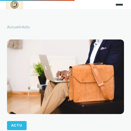
Accueil
›
Actu
ACTU