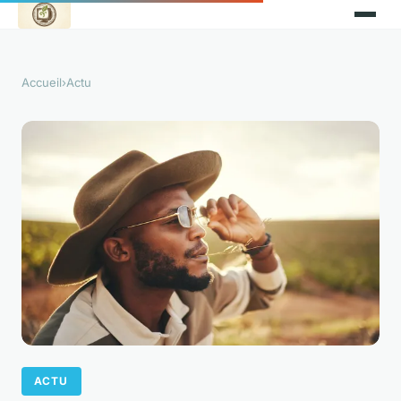
Accueil
›
Actu
ACTU