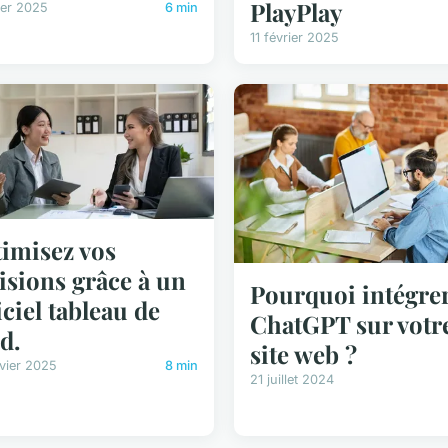
PlayPlay
ier 2025
6 min
11 février 2025
imisez vos
isions grâce à un
Pourquoi intégre
iciel tableau de
ChatGPT sur votr
d.
site web ?
vier 2025
8 min
21 juillet 2024