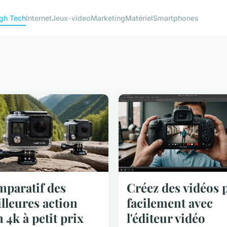
gh Tech
Internet
Jeux-video
Marketing
Matériel
Smartphones
paratif des
Créez des vidéos 
lleures action
facilement avec
 4k à petit prix
l'éditeur vidéo