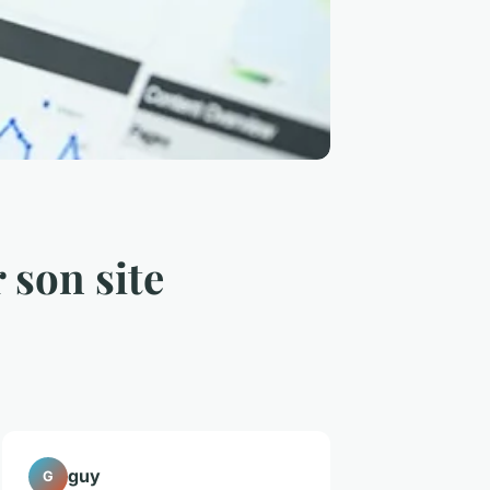
 son site
guy
G