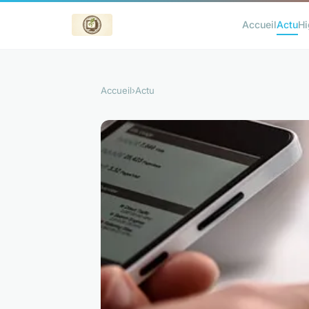
Accueil
Actu
Hi
Accueil
›
Actu