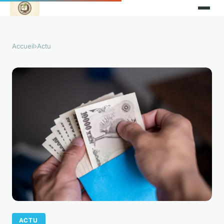
Accueil
›
Actu
ACTU