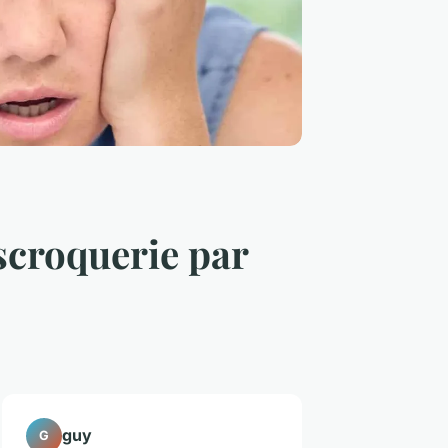
scroquerie par
guy
G