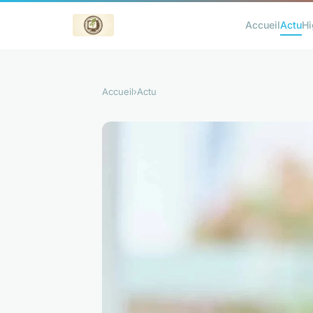
Accueil
Actu
Hi
Accueil
›
Actu