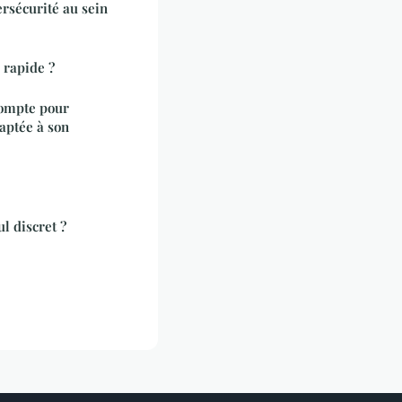
ersécurité au sein
s rapide ?
compte pour
aptée à son
l discret ?