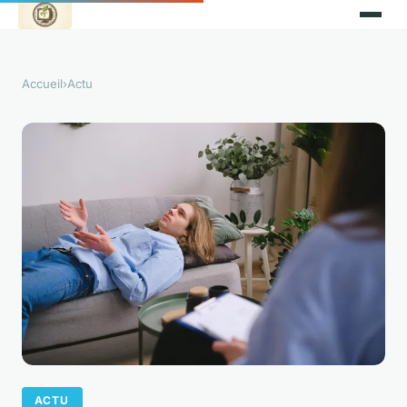
Accueil
›
Actu
ACTU