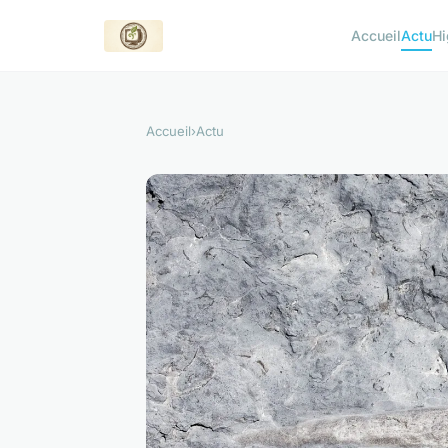
Accueil
Actu
Hi
Accueil
›
Actu