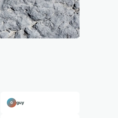
guy
G